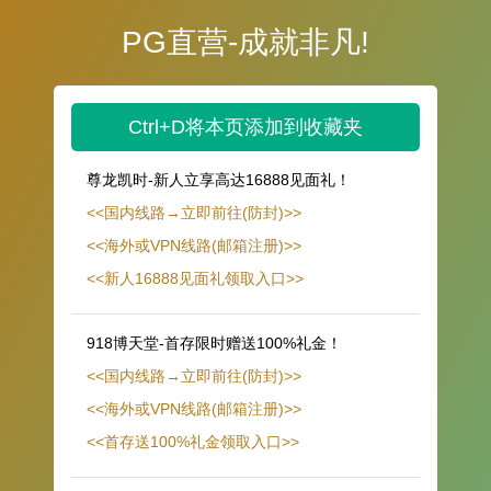
PG直营-成就非凡!
Ctrl+D将本页添加到收藏夹
尊龙凯时-新人立享高达16888见面礼！
<<国内线路→立即前往(防封)>>
<<海外或VPN线路(邮箱注册)>>
<<新人16888见面礼领取入口>>
918博天堂-首存限时赠送100%礼金！
<<国内线路→立即前往(防封)>>
<<海外或VPN线路(邮箱注册)>>
<<首存送100%礼金领取入口>>