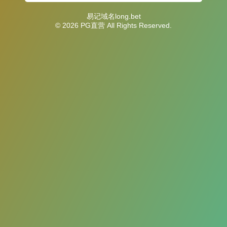
易记域名long.bet
© 2026 PG直营 All Rights Reserved.